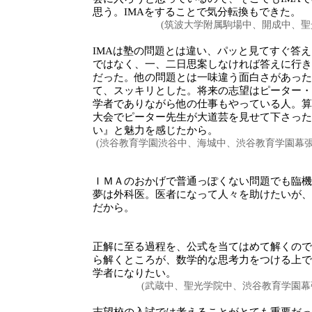
思う。IMAをすることで気分転換もできた。
(筑波大学附属駒場中、開成中、聖
IMAは塾の問題とは違い、パッと見てすぐ答
ではなく、一、二日思案しなければ答えに行き
だった。他の問題とは一味違う面白さがあった
て、スッキリとした。将来の志望はピーター・
学者でありながら他の仕事もやっている人。算
大会でピーター先生が大道芸を見せて下さった
い』と魅力を感じたから。
(渋谷教育学園渋谷中、海城中、渋谷教育学園幕
ＩＭＡのおかげで普通っぽくない問題でも臨機
夢は外科医。医者になって人々を助けたいが、
だから。
正解に至る過程を、公式を当てはめて解くので
ら解くところが、数学的な思考力をつける上で
学者になりたい。
(武蔵中、聖光学院中、渋谷教育学園幕