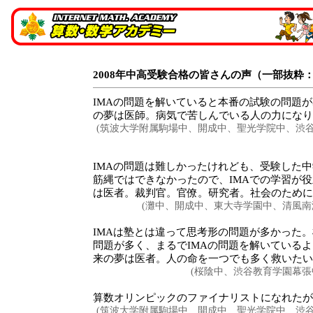
2008年中高受験合格の皆さんの声（一部抜粋
IMAの問題を解いていると本番の試験の問題
の夢は医師。病気で苦しんでいる人の力になり
(筑波大学附属駒場中、開成中、聖光学院中、渋
IMAの問題は難しかったけれども、受験した
筋縄ではできなかったので、IMAでの学習が
は医者。裁判官。官僚。研究者。社会のために
(灘中、開成中、東大寺学園中、清風南
IMAは塾とは違って思考形の問題が多かった
問題が多く、まるでIMAの問題を解いている
来の夢は医者。人の命を一つでも多く救いたい!
(桜陰中、渋谷教育学園幕張
算数オリンピックのファイナリストになれたが
(筑波大学附属駒場中、開成中、聖光学院中、渋