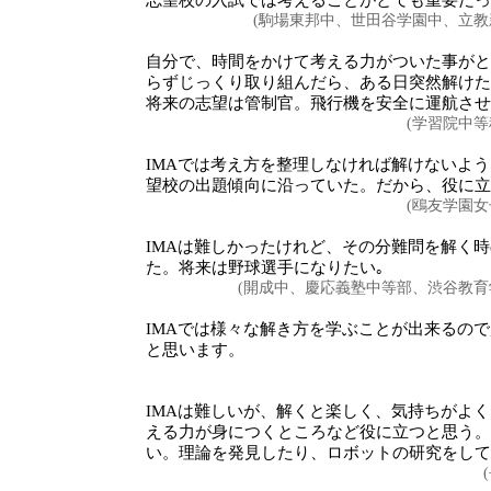
志望校の入試では考えることがとても重要だっ
(駒場東邦中、世田谷学園中、立教
自分で、時間をかけて考える力がついた事がと
らずじっくり取り組んだら、ある日突然解けた
将来の志望は管制官。飛行機を安全に運航させ
(学習院中
IMAでは考え方を整理しなければ解けないよ
望校の出題傾向に沿っていた。だから、役に立
(鴎友学園
IMAは難しかったけれど、その分難問を解く
た。将来は野球選手になりたい｡
(開成中、慶応義塾中等部、渋谷教育
IMAでは様々な解き方を学ぶことが出来るので
と思います。
IMAは難しいが、解くと楽しく、気持ちがよ
える力が身につくところなど役に立つと思う。
い。理論を発見したり、ロボットの研究をして